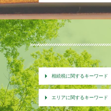
相続税に関するキーワード
相続税 現金
エリアに関するキーワード
相続税 非課税 申告
相続税 非課税枠 2019
相続税 基礎控除 2018