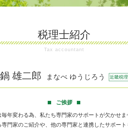
年末調整とは パート
扶養控除 社会保険
年末調整 書類
年末調整 扶養控除
税理士紹介
年末調整 12月給与
年末調整 還付金 ない
年末調整 確定申告 重複
Tax accountant
年末調整とは バイト
年末調整 確定申告 両方
年末調整 還付金
鍋 雄二郎
まなべ ゆうじろう
近畿税理
年末調整 給与所得 手取り
年末調整 保険料控除
年末調整 確定申告
年末調整 保険料控除 戻ってく
ご挨拶
る 金額
年末調整 保険料控除 配偶者
は毎年変わる為、私たち専門家のサポートが欠かせま
アルバイト 年末調整 確定申告
る専門家のご紹介や、他の専門家と連携したサポート