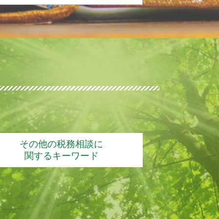
ド
その他の税務相談に
関するキーワード
経営相談
個人事業 経営相談
経営相談 誰に
経営相談 メリット