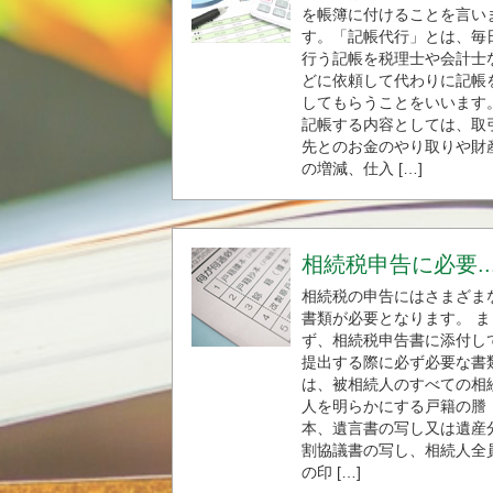
を帳簿に付けることを言い
す。「記帳代行」とは、毎
行う記帳を税理士や会計士
どに依頼して代わりに記帳
してもらうことをいいます
記帳する内容としては、取
先とのお金のやり取りや財
の増減、仕入 […]
相続税申告に必要..
相続税の申告にはさまざま
書類が必要となります。 ま
ず、相続税申告書に添付し
提出する際に必ず必要な書
は、被相続人のすべての相
人を明らかにする戸籍の謄
本、遺言書の写し又は遺産
割協議書の写し、相続人全
の印 […]