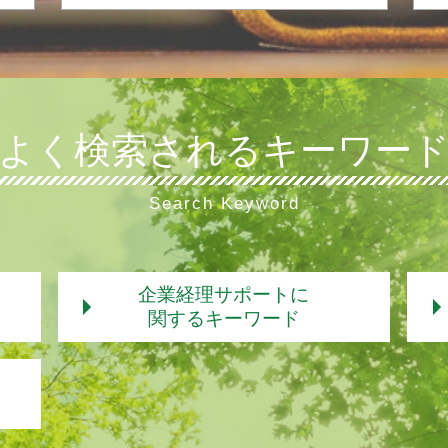
よく検索されるキーワー
Search Keyword
企業経理サポートに
関するキーワード
年末調整 いつ
年末調整 保険料控除 計算
年末調整 給与所得
国税庁 年末調整