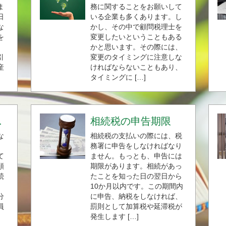
ま
務に関することをお願いして
日
いる企業も多くあります。し
な
かし、その中で顧問税理士を
を
変更したいということもある
。
かと思います。その際には、
引
変更のタイミングに注意しな
産
ければならないこともあり、
タイミングに […]
.
相続税の申告期限
な
相続税の支払いの際には、税
務署に申告をしなければなり
て
ません。もっとも、申告には
類
期限があります。相続があっ
続
たことを知った日の翌日から
10か月以内です。この期間内
分
に申告、納税をしなければ、
員
罰則として加算税や延滞税が
発生します […]