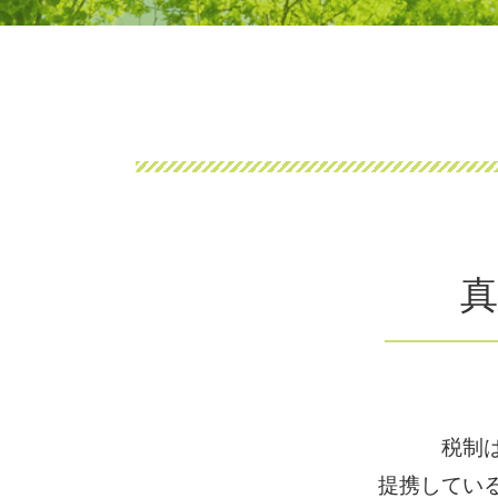
相続税 吹田市
相続税 計算ガイド
企業経理サポート 堺市
相続税 自分で計算
その他税務相談 茨木市
相続税 早見表
企業経理サポート 茨木市
相続税 税率 2018
相続税 堺市
相続税 非課税
その他税務相談 吹田市
相続税 いくらから
相続税 茨木市
相続税 基礎控除 不動産
その他税務相談 堺市
相続税 基礎控除 兄弟
企業経理サポート 吹田市
相続税 計算 シミュレーション
企業経理サポート 大阪市
相続税 シュミレーション
真
相続税 大阪市
相続税 税率
その他税務相談 大阪市
相続税 申告
相続税 基礎控除
相続税
相続税 土地
相続税 非課税財産
税制
提携してい