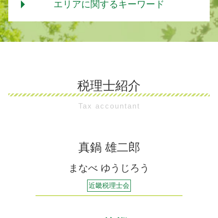
エリアに関するキーワード
起業家支援 会社
相続税 土地
年末調整 計算
個人事業主 経営相談
相続税 計算ガイド
年収とは 交通費
税理士 経営相談
相続税 税率 土地
その他税務相談 大阪市
記帳代行 相場
起業家支援 税理士
相続税 シュミレーション
相続税 大阪市
年末調整 保険料控除 上限
起業家支援事業 とは
相続税 早見表
企業経理サポート 堺市
年末調整とは わかりやすく
経営相談
相続税 基礎控除 不動産
企業経理サポート 大阪市
経理 代行
起業家支援 補助金
相続税 基礎控除 生命保険
税理士紹介
その他税務相談 堺市
年末調整 還付金 いつ
経営相談 法人
相続税 非課税枠 2019
相続税 吹田市
扶養控除 子供
経営相談 コンサルタント
相続税 税率 2018
Tax accountant
企業経理サポート 茨木市
扶養控除 社会保険
経営相談 メリット
相続税 基礎控除 兄弟
相続税 茨木市
年末調整 いつ
起業家支援 資金
相続税 非課税
その他税務相談 茨木市
年末調整 用紙
起業家支援 とは
相続税 基礎控除
その他税務相談 吹田市
真鍋 雄二郎
年末調整 いつ入る
会社 経営相談
相続税 堺市
扶養控除 計算
経営相談 誰に
まなべ ゆうじろう
企業経理サポート 吹田市
年末調整 確定申告 自分で
住居確保給付金 経営相談
年末調整 いつからいつまでの給料
近畿税理士会
経営相談 勘定科目
個人事業 経営相談