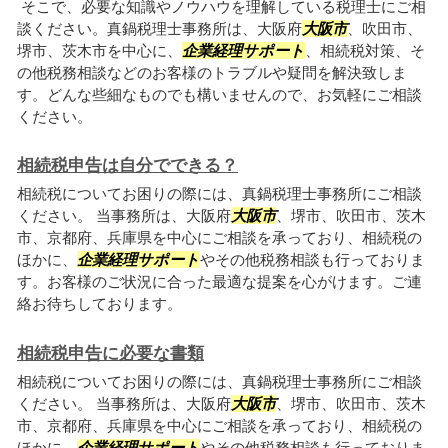
そこで、必要な知識やノウハウを理解している税理士にご相
談ください。真鍋税理士事務所は、大阪府
大阪市
、吹田市、
堺市、茨木市を中心に、
企業経理サポート
、相続税対策、そ
の他税務相談などのお客様のトラブルや疑問を解決致しま
す。どんな些細なものでも構いませんので、お気軽にご相談
ください。
相続税申告は自分でできる？
相続税についてお困りの際には、真鍋税理士事務所にご相談
ください。 当事務所は、大阪府
大阪市
、堺市、吹田市、茨木
市、京都府、兵庫県を中心にご相談を承っており、相続税の
ほかに、
企業経理サポート
やその他税務相談も行っておりま
す。お客様のご状況に合った最適な提案を心がけます。ご連
絡お待ちしております。
相続税申告に必要な書類
相続税についてお困りの際には、真鍋税理士事務所にご相談
ください。 当事務所は、大阪府
大阪市
、堺市、吹田市、茨木
市、京都府、兵庫県を中心にご相談を承っており、相続税の
ほかに、
企業経理サポート
やその他税務相談も行っておりま