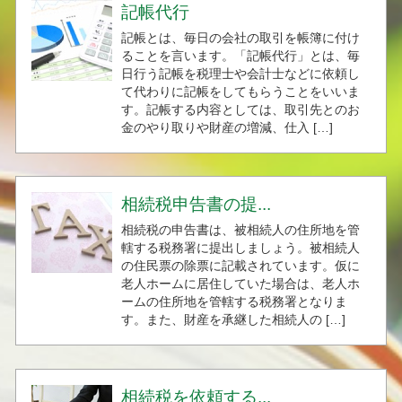
記帳代行
記帳とは、毎日の会社の取引を帳簿に付け
ることを言います。「記帳代行」とは、毎
日行う記帳を税理士や会計士などに依頼し
て代わりに記帳をしてもらうことをいいま
す。記帳する内容としては、取引先とのお
金のやり取りや財産の増減、仕入 […]
相続税申告書の提...
相続税の申告書は、被相続人の住所地を管
轄する税務署に提出しましょう。被相続人
の住民票の除票に記載されています。仮に
老人ホームに居住していた場合は、老人ホ
ームの住所地を管轄する税務署となりま
す。また、財産を承継した相続人の […]
相続税を依頼する...