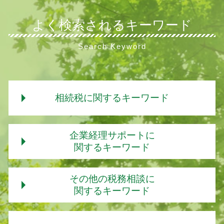
よく検索されるキーワード
Search Keyword
相続税に関するキーワード
相続税 非課税財産
企業経理サポートに
相続税 申告
関するキーワード
相続税
相続税 自分で計算
扶養控除 妻
その他の税務相談に
相続税 いくらから
年末調整 還付金 平均
関するキーワード
相続税 現金
年末調整 保険料控除
相続税 計算 シミュレーション
年末調整 控除
中小企業 経営相談
相続税 非課税 申告
年末調整 確定申告 重複