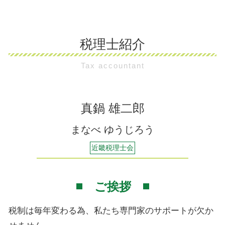
企業経理サポート 茨木市
扶養控除 子供
経営相談 誰に
相続税 早見表
その他税務相談 吹田市
年末調整 用紙
起業家支援 とは
相続税 非課税
相続税 吹田市
年末調整 還付金 いつ
起業家支援 資金
相続税 非課税財産
税理士紹介
企業経理サポート 吹田市
年末調整 書類
経営相談 勘定科目
相続税 計算ガイド
企業経理サポート 大阪市
経理 代行
経営相談 法人
相続税 現金
Tax accountant
企業経理サポート 堺市
年末調整 確定申告
住居確保給付金 経営相談
相続税 基礎控除 2018
相続税 堺市
年末調整 いつからいつまでの給料
起業家支援 補助金
相続税 申告
その他税務相談 堺市
年末調整 保険料控除
個人事業 経営相談
相続税 基礎控除 生命保険
相続税 大阪市
真鍋 雄二郎
年末調整 還付金 平均
個人事業主 経営相談
その他税務相談 茨木市
年末調整 還付金 もらえない
会社 経営相談
まなべ ゆうじろう
その他税務相談 大阪市
年末調整とは パート
起業家支援 会社
扶養から外れる 年収 得
近畿税理士会
起業家支援 税理士
起業家支援事業 とは
ご挨拶
税制は毎年変わる為、私たち専門家のサポートが欠か