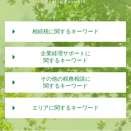
Search Keyword
相続税に関するキーワード
相続税 非課税枠 2019
企業経理サポートに
相続税
関するキーワード
相続税 税率 土地
相続税 いくらから
年末調整 計算
その他の税務相談に
相続税 基礎控除
年末調整 扶養控除
関するキーワード
相続税 税率 2018
国税庁 年末調整
相続税 税率
扶養控除 いくら
中小企業 経営相談
相続税 シュミレーション
記帳代行 税理士
エリアに関するキーワード
経営相談 メリット
相続税 土地
年末調整 確定申告 重複
経営相談 コンサルタント
相続税 非課税 申告
年末調整 確定申告 副業
税理士 経営相談
相続税 計算 シミュレーション
相続税 茨木市
年末調整とは
経営相談
相続税 基礎控除 不動産